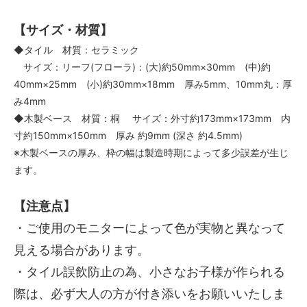
【サイズ・材質】
◆タイル 材質：セラミック
サイズ：リーフ(フローラ)：(大)約50mm×30mm (中)約
40mm×25mm (小)約30mm×18mm 厚み5mm、10mm丸：厚
み4mm
◆木製ベース 材質：桐 サイズ：外寸約173mm×173mm 内
寸約150mm×150mm 厚み 約9mm (深さ 約4.5mm)
※木製ベースの厚み、枠の幅は製造時期によって多少誤差が生じ
ます。
【注意点】
・ご使用のモニターによって色が実物と異なって
見える場合があります。
・タイル誤飲防止の為、小さなお子様が作られる
際は、必ず大人の方が付き添いをお願いいたしま