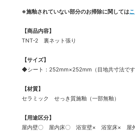
※施釉されていない部分のお掃除に関しては
こ
【商品内容】
TNT-2 裏ネット張り
【サイズ】
◆シート：252mm×252mm（目地共寸法です
【材質】
セラミック せっき質施釉（一部無釉）
【用途区分】
屋内壁〇 屋内床〇 浴室壁× 浴室床× 屋