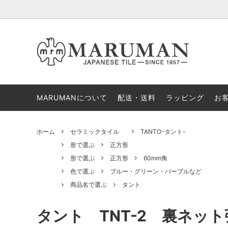
タイルクラフト
形で選ぶ
セラミ
色で選
MARUMANについて
300g少量販売
配送・送料
ラッピング
お
ホーム
セラミックタイル
TANTO-タント-
形で選ぶ
正方形
形で選ぶ
正方形
60mm角
色で選ぶ
ブルー・グリーン・パープルなど
商品名で選ぶ
タント
タント TNT-2 裏ネッ