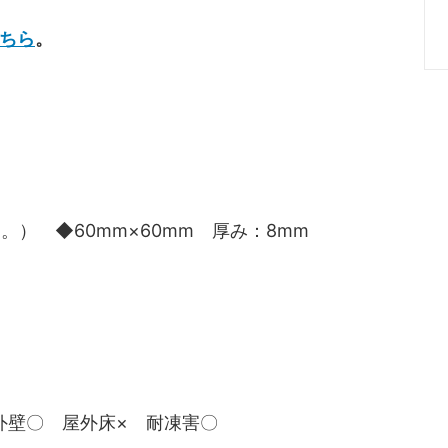
ちら
。
。） ◆60mm×60mm 厚み：8mm
外壁〇 屋外床× 耐凍害〇