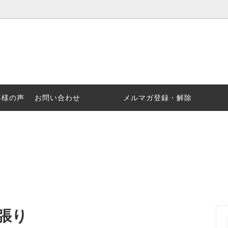
ックタイル
ぶ
セラミックアイテム
商品名で選ぶ
客様の声
お問い合わせ
メルマガ登録・解除
ト張り