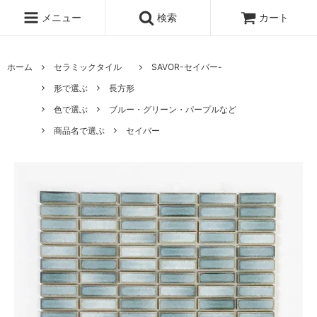
メニュー
検索
カート
ホーム
セラミックタイル
SAVOR-セイバー-
形で選ぶ
長方形
色で選ぶ
ブルー・グリーン・パープルなど
商品名で選ぶ
セイバー