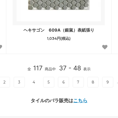
ヘキサゴン 609A（銀鼠）表紙張り
1,034円(税込)
117
37 - 48
全
商品中
表示
.
2
3
4
5
6
7
8
9
タイルのバラ販売は
こちら