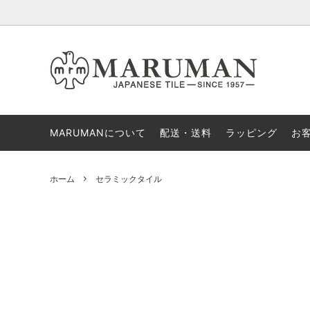
タイルクラフト
形で選ぶ
セラミ
色で選
MARUMANについて
300g少量販売
配送・送料
ラッピング
お
ホーム
セラミックタイル